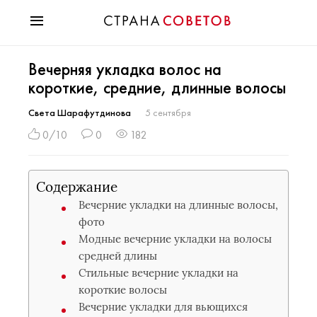
Красота
Вечерняя укладка волос на
Мода
короткие, средние, длинные волосы
Звезды
Гороскопы
Света Шарафутдинова
5 сентября
Здоровье
0/10
0
182
Психология
Хобби
Содержание
Разное
Вечерние укладки на длинные волосы,
Праздники
фото
Модные вечерние укладки на волосы
средней длины
Стильные вечерние укладки на
короткие волосы
Вечерние укладки для вьющихся