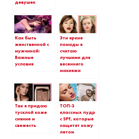
девушек
Как быть
Эти яркие
женственной с
помады я
мужчиной:
считаю
Важные
лучшими для
условия
весеннего
макияжа
Так я придаю
ТОП-3
тусклой коже
классных пудр
сияние и
с SPF, которые
свежесть
защитят кожу
летом