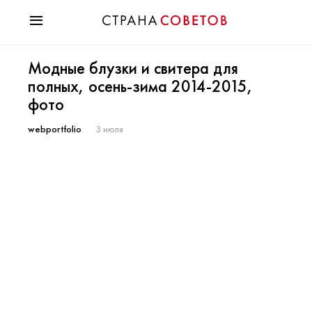
Красота
Модные блузки и свитера для
Мода
полных, осень-зима 2014-2015,
Звезды
фото
Гороскопы
Здоровье
webportfolio
3 июля
Психология
Хобби
Разное
Праздники