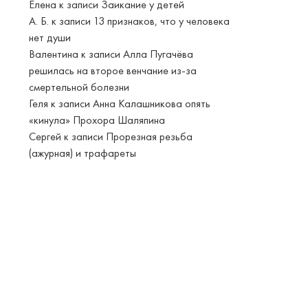
Елена
к записи
Заикание у детей
А. Б.
к записи
13 признаков, что у человека
нет души
Валентина
к записи
Алла Пугачёва
решилась на второе венчание из-за
смертельной болезни
Геля
к записи
Анна Калашникова опять
«кинула» Прохора Шаляпина
Сергей
к записи
Прорезная резьба
(ажурная) и трафареты