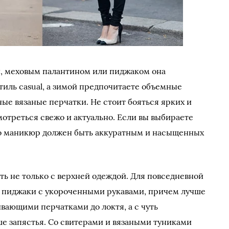
й, меховым палантином или пиджаком она
тиль casual, а зимой предпочитаете объемные
ные вязаные перчатки. Не стоит бояться ярких и
мотреться свежо и актуально. Если вы выбираете
 то маникюр должен быть аккуратным и насыщенных
ь не только с верхней одеждой. Для повседневной
е пиджаки с укороченными рукавами, причем лучше
ивающими перчатками до локтя, а с чуть
е запястья. Со свитерами и вязаными туниками