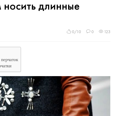
м носить длинные
0/10
0
123
 перчаток
рчатки