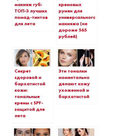
макияж губ:
кремовых
ТОП-3 лучших
румян для
помад-тинтов
универсального
для лета
макияжа (не
дороже 565
рублей)
Секрет
Эти тоналки
здоровой и
моментально
бархатистой
делают кожу
кожи:
ухоженной и
тональные
бархатистой
кремы с SPF-
защитой для
лета