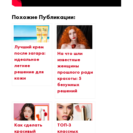
Похожие Публикации:
Лучший крем
после загара:
На что шли
идеальное
известные
летнее
женщины
решение для
прошлого ради
кожи
красоты: 5
безумных
решений
Как сделать
ТОП-3
красивый
классных