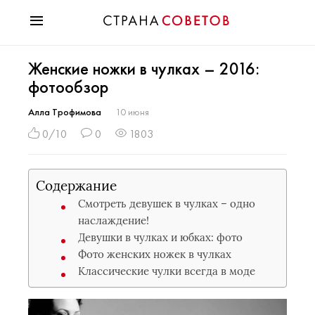
Красота
Женские ножки в чулках – 2016:
Мода
фотообзор
Звезды
Гороскопы
Алла Трофимова
10 июня
Здоровье
0/10
0
1803
Психология
Хобби
Содержание
Разное
Смотреть девушек в чулках – одно
Праздники
наслаждение!
Девушки в чулках и юбках: фото
Фото женских ножек в чулках
Классические чулки всегда в моде