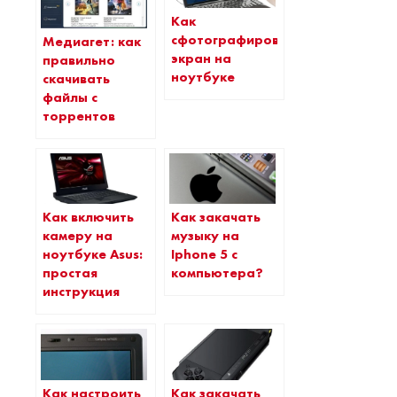
Как
сфотографировать
Медиагет: как
экран на
правильно
ноутбуке
скачивать
файлы с
торрентов
Как включить
Как закачать
камеру на
музыку на
ноутбуке Аsus:
Iphone 5 с
простая
компьютера?
инструкция
Как настроить
Как закачать