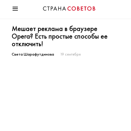
Красота
Мешает реклама в браузере
Мода
Opera? Есть простые способы ее
Звезды
отключить!
Гороскопы
Здоровье
Света Шарафутдинова
19 сентября
Психология
Хобби
Разное
Праздники