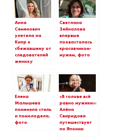
Анна
Светлана
Семенович
Зейналова
улетела на
впервые
Кипр к
похвасталась
сбежавшему от
красавчиком-
следователей
мужем, фото
жениху
Елена
«В голове всё
Малышева
равно мужики»:
поменяла стиль
Алёна
и помолодела,
Свиридова
фото
путешествует
по Японии