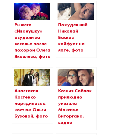
Рыжего
Похудевший
«Иванушку»
Николай
осудили за
Басков
веселье после
кайфует на
похорон Олега
яхте, фото
Яковлева, фото
Анастасия
Ксения Собчак
Костенко
прилюдно
нарядилась в
унизила
костюм Ольги
Максима
Бузовой, фото
Виторгана,
видео