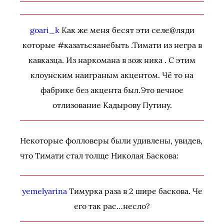
goari_k
Как же меня бесят эти селе@ляди
которые #казатьсяанебыть .Тимати из негра в
кавказца. Из наркомана в зож ника . С этим
клоунским наиграным акцентом. Чё то на
фабрике без акцента был.Это вечное
отлизование Кадырову Путину.
Некоторые фолловеры были удивлены, увидев,
что Тимати стал толще Николая Баскова:
yemelyarina
Тимурка раза в 2 шире баскова. Че
его так рас…несло?