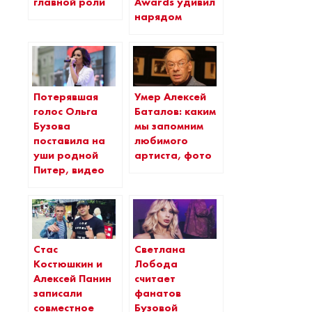
главной роли
Awards удивил
нарядом
Потерявшая
Умер Алексей
голос Ольга
Баталов: каким
Бузова
мы запомним
поставила на
любимого
уши родной
артиста, фото
Питер, видео
Стас
Светлана
Костюшкин и
Лобода
Алексей Панин
считает
записали
фанатов
совместное
Бузовой