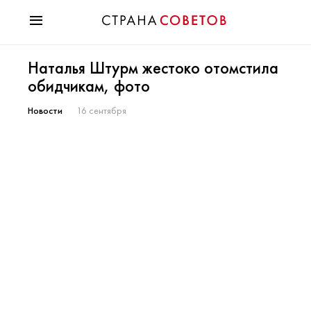
Красота
Наталья Штурм жестоко отомстила
Мода
обидчикам, фото
Звезды
Гороскопы
Новости
16 сентября
Здоровье
Психология
Хобби
Разное
Праздники