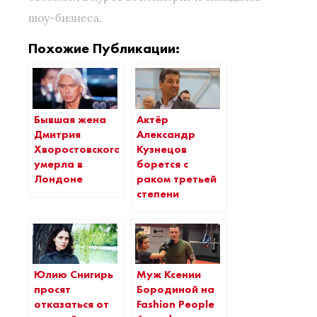
шоу-бизнеса.
Похожие Публикации:
Бывшая жена
Актёр
Дмитрия
Александр
Хворостовского
Кузнецов
умерла в
борется с
Лондоне
раком третьей
степени
Юлию Снигирь
Муж Ксении
просят
Бородиной на
отказаться от
Fashion People