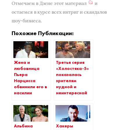
Отмечаем в Дзене этот материал
и
остаемся в курсе всех интриг и скандалов
шоу-бизнеса.
Похожие Публикации:
Жена и
Третья серия
любовница
«Холостяка-5»
Пьера
показалась
Нарцисса
зрителям
обвинили его в
нудной и
насилии
неинтересной
Альбина
Хакеры