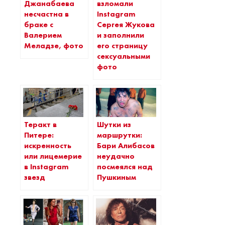
Джанабаева
взломали
несчастна в
Instagram
браке с
Сергея Жукова
Валерием
и заполнили
Меладзе, фото
его страницу
сексуальными
фото
Теракт в
Шутки из
Питере:
маршрутки:
искренность
Бари Алибасов
или лицемерие
неудачно
в Instagram
посмеялся над
звезд
Пушкиным