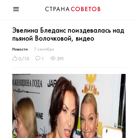
Красота
Эвелина Бледанс поиздевалась над
Мода
пьяной Волочковой, видео
Звезды
Гороскопы
Новости
7 сентября
Здоровье
0/10
1
391
Психология
Хобби
Разное
Праздники