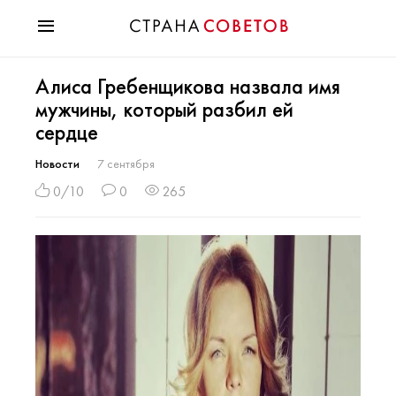
Красота
Алиса Гребенщикова назвала имя
Мода
мужчины, который разбил ей
Звезды
сердце
Гороскопы
Здоровье
Новости
7 сентября
Психология
0/10
0
265
Хобби
Разное
Праздники