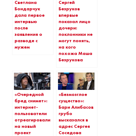
Светлана
Сергей
Бондарчук
Безруков
дала первое
впервые
интервью
показал лицо
после
дочери:
заявления о
поклонники не
разводе с
могут понять,
мужем
на кого
похожа Маша
Безрукова
«Очередной
«Безмозглое
бред снимет»:
существо»:
интернет-
Бари Алибасов
пользователи
грубо
отреагировали
высказался в
на новый
адрес Сергея
проект
Соседова