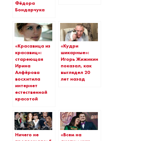
Фёдора
Бондарчука
«Красавица из
«Кудри
красавиц»:
шикарные»:
стареющая
Игорь Жижикин
Ирина
показал, как
Алфёрова
выглядел 20
восхитила
лет назад
интернет
естественной
красотой
Ничего не
«Всем на