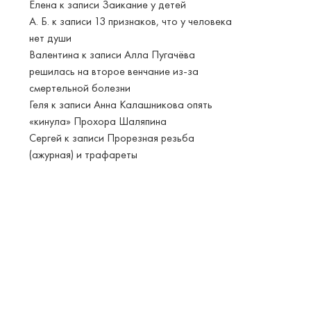
Елена
к записи
Заикание у детей
А. Б.
к записи
13 признаков, что у человека
нет души
Валентина
к записи
Алла Пугачёва
решилась на второе венчание из-за
смертельной болезни
Геля
к записи
Анна Калашникова опять
«кинула» Прохора Шаляпина
Сергей
к записи
Прорезная резьба
(ажурная) и трафареты