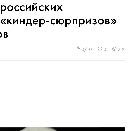
 российских
 «киндер-сюрпризов»
ов
0/10
0
212