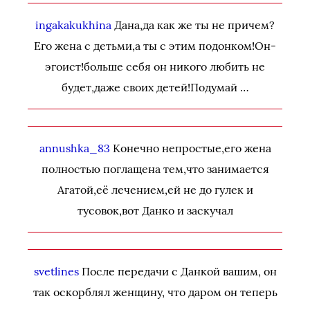
ingakakukhina
Дана,да как же ты не причем?
Его жена с детьми,а ты с этим подонком!Он-
эгоист!больше себя он никого любить не
будет,даже своих детей!Подумай …
annushka_83
Конечно непростые,его жена
полностью поглащена тем,что занимается
Агатой,её лечением,ей не до гулек и
тусовок,вот Данко и заскучал
svetlines
После передачи с Данкой вашим, он
так оскорблял женщину, что даром он теперь