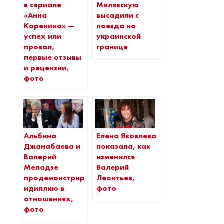
в сериале
Милявскую
«Анна
высадили с
Каренина» —
поезда на
успех или
украинской
провал,
границе
первые отзывы
и рецензии,
фото
Альбина
Елена Яковлева
Джанабаева и
показала, как
Валерий
изменился
Меладзе
Валерий
продемонстрировали
Леонтьев,
идиллию в
фото
отношениях,
фото