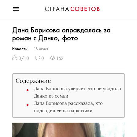
Красота
Дана Борисова оправдалась за
Мода
роман с Данко, фото
Звезды
Гороскопы
Новости
18 июня
Здоровье
0/10
0
162
Психология
Хобби
Содержание
Разное
Дана Борисова уверяет, что не уводила
Праздники
Данко из семьи
Дана Борисова рассказала, кто
подсадил ее на наркотики