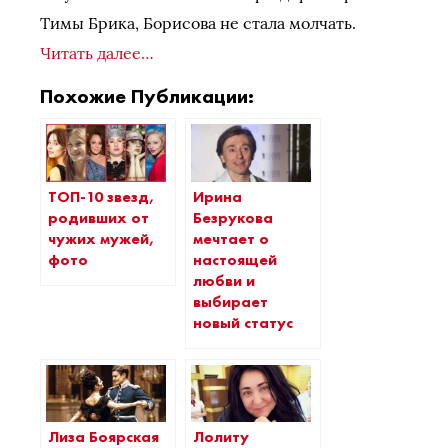
Тимы Брика, Борисова не стала молчать.
Читать далее…
Похожие Публикации:
ТОП-10 звезд,
Ирина
родивших от
Безрукова
чужих мужей,
мечтает о
фото
настоящей
любви и
выбирает
новый статус
Лиза Боярская
Лолиту