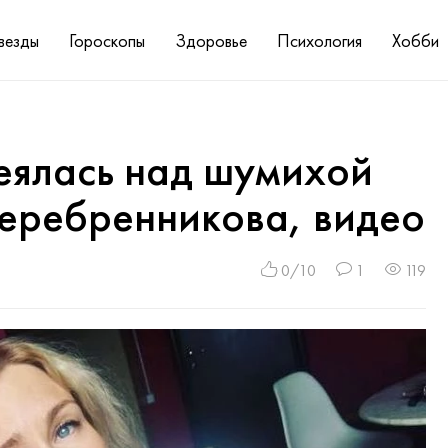
везды
Гороскопы
Здоровье
Психология
Хобби
еялась над шумихой
Серебренникова, видео
0/10
1
119