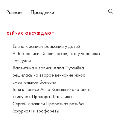
Разное
Праздники
СЕЙЧАС ОБСУЖДАЮТ
Елена
к записи
Заикание у детей
А. Б.
к записи
13 признаков, что у человека
нет души
Валентина
к записи
Алла Пугачёва
решилась на второе венчание из-за
смертельной болезни
Геля
к записи
Анна Калашникова опять
«кинула» Прохора Шаляпина
Сергей
к записи
Прорезная резьба
(ажурная) и трафареты