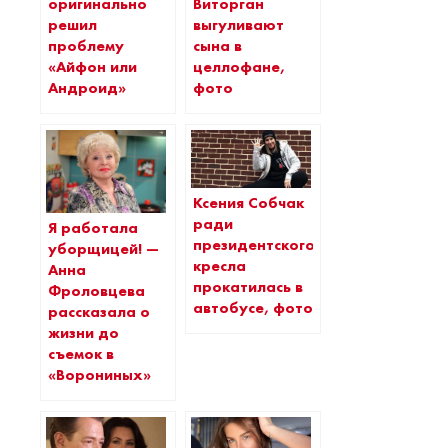
оригинально
Виторган
решил
выгуливают
проблему
сына в
«Айфон или
целлофане,
Андроид»
фото
Ксения Собчак
ради
Я работала
президентского
уборщицей! —
кресла
Анна
прокатилась в
Фроловцева
автобусе, фото
рассказала о
жизни до
съемок в
«Ворониных»