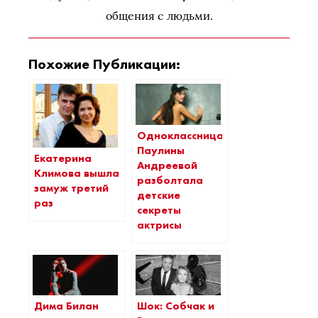
общения с людьми.
Похожие Публикации:
Одноклассница
Паулины
Екатерина
Андреевой
Климова вышла
разболтала
замуж третий
детские
раз
секреты
актрисы
Дима Билан
Шок: Собчак и