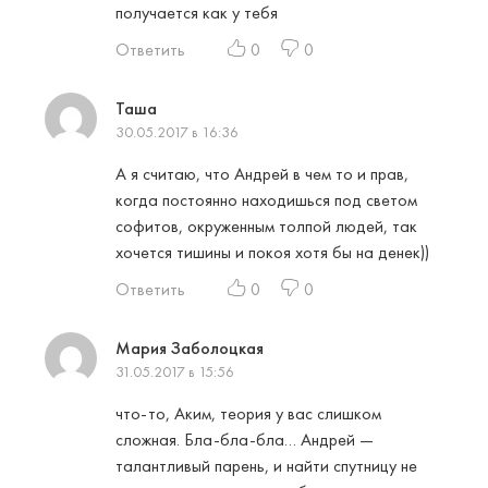
получается как у тебя
Ответить
0
0
Таша
30.05.2017 в 16:36
А я считаю, что Андрей в чем то и прав,
когда постоянно находишься под светом
софитов, окруженным толпой людей, так
хочется тишины и покоя хотя бы на денек))
Ответить
0
0
Мария Заболоцкая
31.05.2017 в 15:56
что-то, Аким, теория у вас слишком
сложная. Бла-бла-бла… Андрей —
талантливый парень, и найти спутницу не