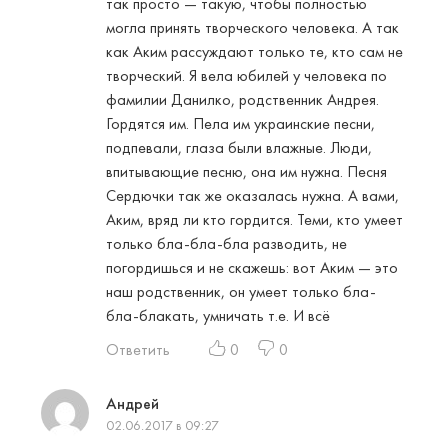
так просто — такую, чтобы полностью
могла принять творческого человека. А так
как Аким рассуждают только те, кто сам не
творческий. Я вела юбилей у человека по
фамилии Данилко, родственник Андрея.
Гордятся им. Пела им украинские песни,
подпевали, глаза были влажные. Люди,
впитывающие песню, она им нужна. Песня
Сердючки так же оказалась нужна. А вами,
Аким, вряд ли кто гордится. Теми, кто умеет
только бла-бла-бла разводить, не
погордишься и не скажешь: вот Аким — это
наш родственник, он умеет только бла-
бла-блакать, умничать т.е. И всё
Ответить
0
0
Андрей
02.06.2017 в 09:27