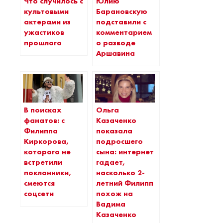
Что случилось с
Юлию
культовыми
Барановскую
актерами из
подставили с
ужастиков
комментарием
прошлого
о разводе
Аршавина
В поисках
Ольга
фанатов: с
Казаченко
Филиппа
показала
Киркорова,
подросшего
которого не
сына: интернет
встретили
гадает,
поклонники,
насколько 2-
смеются
летний Филипп
соцсети
похож на
Вадима
Казаченко