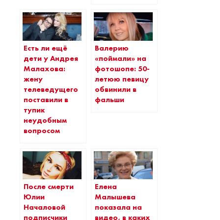
Есть ли ещё
Валерию
дети у Андрея
«поймали» на
Малахова:
фотошопе: 50-
жену
летюю певицу
телеведущего
обвинили в
поставили в
фальши
тупик
неудобным
вопросом
После смерти
Елена
Юлии
Малышева
Началовой
показала на
подписчики
видео, в каких