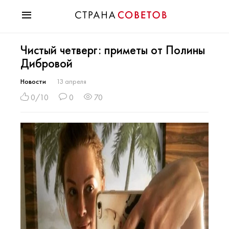
Красота
Чистый четверг: приметы от Полины
Мода
Дибровой
Звезды
Гороскопы
Новости
13 апреля
Здоровье
0/10
0
70
Психология
Хобби
Разное
Праздники