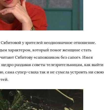
е Сябитовой у зрителей неоднозначное отношение.
дым характером, который помог женщине стать
считают Сябитову «сапожником без сапог». Имея
и щедро раздавая советы телезрительницам, как выйти
, сама супер-сваха так и не сумела устроить ни свою
етей.