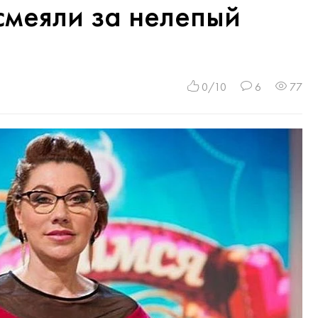
смеяли за нелепый
0/10
6
77