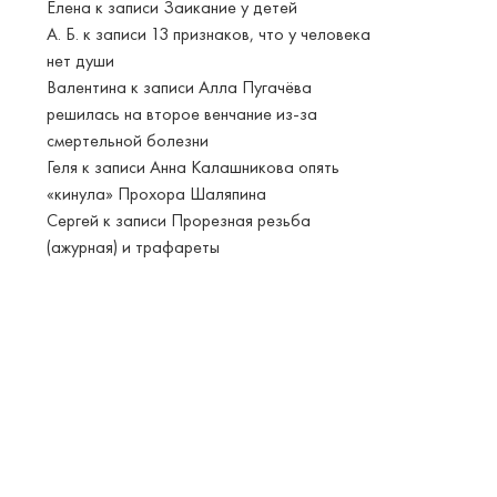
Елена
к записи
Заикание у детей
А. Б.
к записи
13 признаков, что у человека
нет души
Валентина
к записи
Алла Пугачёва
решилась на второе венчание из-за
смертельной болезни
Геля
к записи
Анна Калашникова опять
«кинула» Прохора Шаляпина
Сергей
к записи
Прорезная резьба
(ажурная) и трафареты