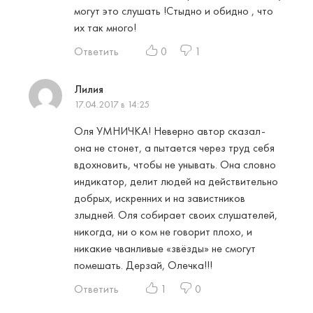
могут это слушать !Стыдно и обидно , что
их так много!
Ответить
0
1
Лилия
17.04.2017 в 14:25
Оля УМНИЧКА! Неверно автор сказал-
она не стонет, а пытается через труд себя
вдохновить, чтобы не унывать. Она словно
индикатор, делит людей на действительно
добрых, искренних и на завистников
злыдней. Оля собирает своих слушателей,
никогда, ни о ком не говорит плохо, и
никакие чванливые «звёзды» не смогут
помешать. Дерзай, Олечка!!!
Ответить
1
0