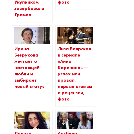
Укупником
фото
завербовали
Трампа
Ирина
Лиза Боярская
Безрукова
в сериале
мечтает о
«Анна
настоящей
Каренина» —
любви и
успех или
выбирает
провал,
новый статус
первые отзывы
и рецензии,
фото
Лолиту
Альбина