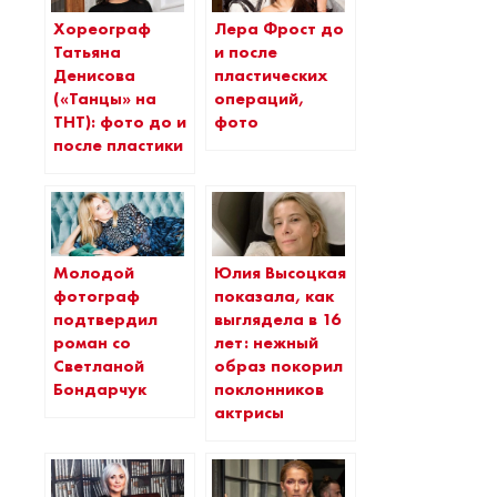
Хореограф
Лера Фрост до
Татьяна
и после
Денисова
пластических
(«Танцы» на
операций,
ТНТ): фото до и
фото
после пластики
Молодой
Юлия Высоцкая
фотограф
показала, как
подтвердил
выглядела в 16
роман со
лет: нежный
Светланой
образ покорил
Бондарчук
поклонников
актрисы