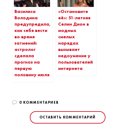
Василиса
«Остановите
Володина
её»: 51-летняя
предупредила,
Селин Дион в
как себя вести
модных
во время
смелых
затмений:
нарядах
астролог
вызывает
сделала
недоумение у
прогноз на
пользователей
первую
интернета
половину июля
0 КОММЕНТАРИЕВ
ОСТАВИТЬ КОММЕНТАРИЙ