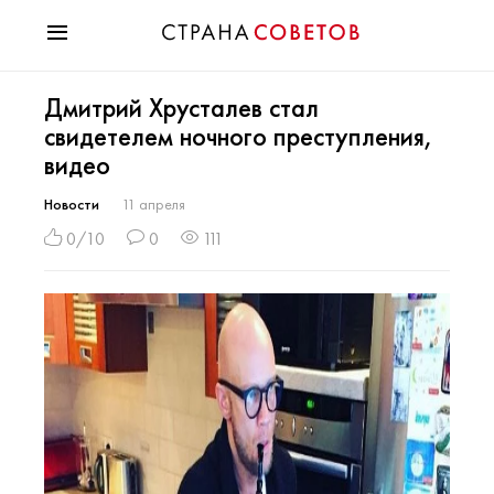
Красота
Дмитрий Хрусталев стал
Мода
свидетелем ночного преступления,
Звезды
видео
Гороскопы
Здоровье
Новости
11 апреля
Психология
0/10
0
111
Хобби
Разное
Праздники