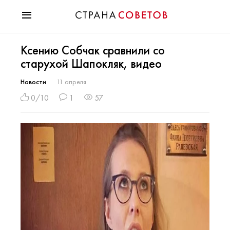
Красота
Ксению Собчак сравнили со
Мода
старухой Шапокляк, видео
Звезды
Гороскопы
Новости
11 апреля
Здоровье
0/10
1
57
Психология
Хобби
Разное
Праздники