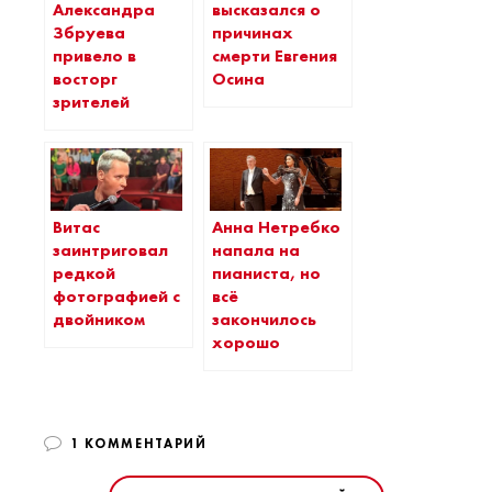
Александра
высказался о
Збруева
причинах
привело в
смерти Евгения
восторг
Осина
зрителей
Витас
Анна Нетребко
заинтриговал
напала на
редкой
пианиста, но
фотографией с
всё
двойником
закончилось
хорошо
1 КОММЕНТАРИЙ