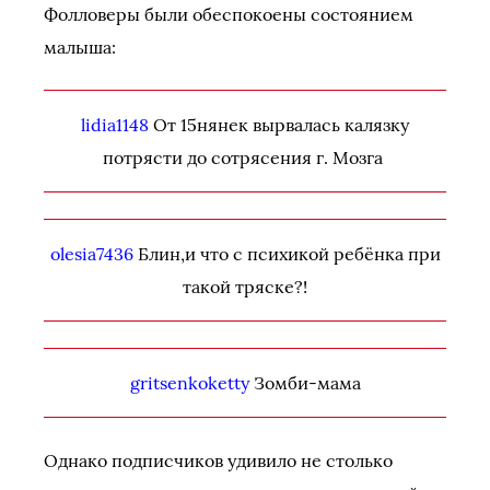
Фолловеры были обеспокоены состоянием
малыша:
lidia1148
От 15нянек вырвалась калязку
потрясти до сотрясения г. Мозга
olesia7436
Блин,и что с психикой ребёнка при
такой тряске?!
gritsenkoketty
Зомби-мама
Однако подписчиков удивило не столько