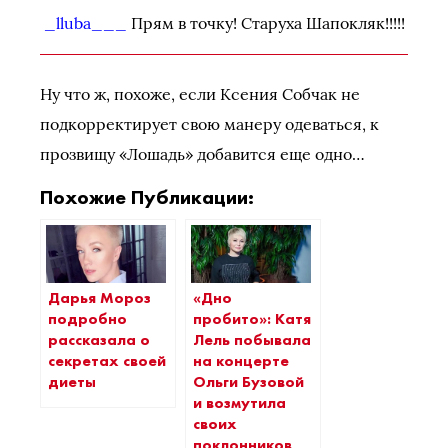
_lluba___
Прям в точку! Старуха Шапокляк!!!!!
Ну что ж, похоже, если Ксения Собчак не
подкорректирует свою манеру одеваться, к
прозвищу «Лошадь» добавится еще одно…
Похожие Публикации:
Дарья Мороз
«Дно
подробно
пробито»: Катя
рассказала о
Лель побывала
секретах своей
на концерте
диеты
Ольги Бузовой
и возмутила
своих
поклонников