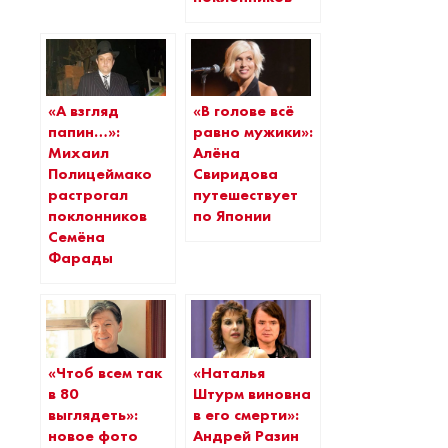
«А взгляд
«В голове всё
папин…»:
равно мужики»:
Михаил
Алёна
Полицеймако
Свиридова
растрогал
путешествует
поклонников
по Японии
Семёна
Фарады
«Чтоб всем так
«Наталья
в 80
Штурм виновна
выглядеть»:
в его смерти»:
новое фото
Андрей Разин