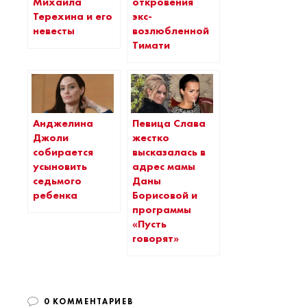
Михаила
откровения
Терехина и его
экс-
невесты
возлюбленной
Тимати
Анджелина
Певица Слава
Джоли
жестко
собирается
высказалась в
усыновить
адрес мамы
седьмого
Даны
ребенка
Борисовой и
программы
«Пусть
говорят»
0 КОММЕНТАРИЕВ