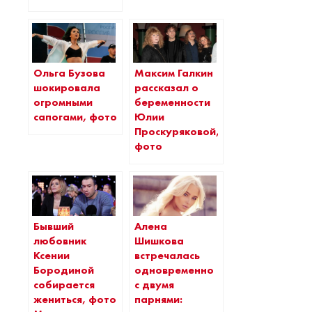
Ольга Бузова
Максим Галкин
шокировала
рассказал о
огромными
беременности
сапогами, фото
Юлии
Проскуряковой,
фото
Бывший
Алена
любовник
Шишкова
Ксении
встречалась
Бородиной
одновременно
собирается
с двумя
жениться, фото
парнями: