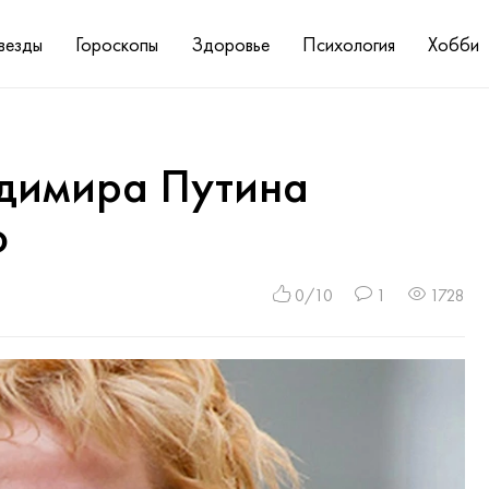
везды
Гороскопы
Здоровье
Психология
Хобби
димира Путина
ю
0/10
1
1728