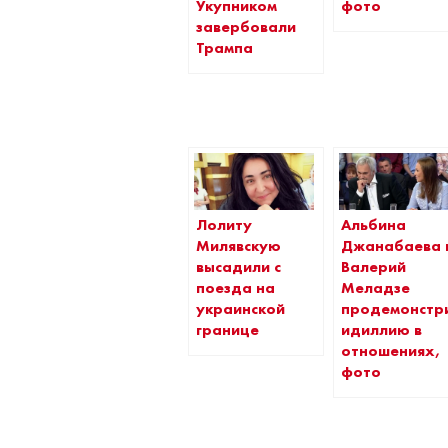
Укупником
фото
завербовали
Трампа
Лолиту
Альбина
Милявскую
Джанабаева 
высадили с
Валерий
поезда на
Меладзе
украинской
продемонстр
границе
идиллию в
отношениях,
фото