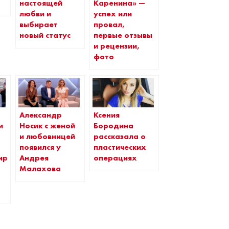
настоящей
Каренина» —
любви и
успех или
выбирает
провал,
новый статус
первые отзывы
и рецензии,
фото
Александр
Ксения
и
Носик с женой
Бородина
и любовницей
рассказала о
появился у
пластических
ировали
Андрея
операциях
Малахова