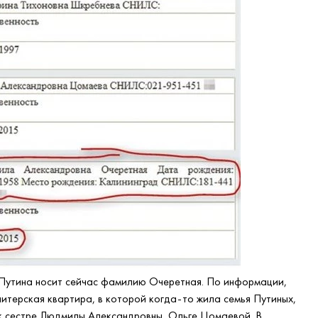
Путина носит сейчас фамилию Очеретная. По информации,
питерская квартира, в которой когда-то жила семья Путиных,
 к сестре Людмилы Александровны, Ольге Цомаевой. В