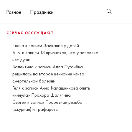
Разное
Праздники
СЕЙЧАС ОБСУЖДАЮТ
Елена
к записи
Заикание у детей
А. Б.
к записи
13 признаков, что у человека
нет души
Валентина
к записи
Алла Пугачёва
решилась на второе венчание из-за
смертельной болезни
Геля
к записи
Анна Калашникова опять
«кинула» Прохора Шаляпина
Сергей
к записи
Прорезная резьба
(ажурная) и трафареты