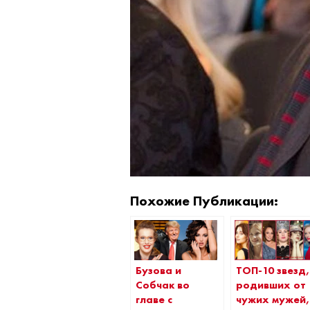
Похожие Публикации:
Бузова и
ТОП-10 звезд,
Собчак во
родивших от
главе с
чужих мужей,