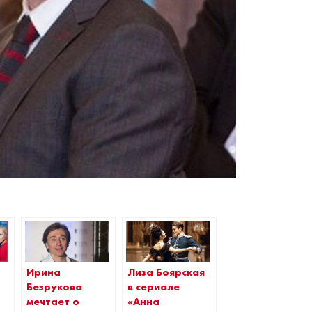
Ирина
Лиза Боярская
Безрукова
в сериале
мечтает о
«Анна