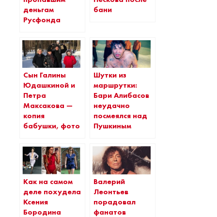
деньгам
бани
Русфонда
Сын Галины
Шутки из
Юдашкиной и
маршрутки:
Петра
Бари Алибасов
Максакова —
неудачно
копия
посмеялся над
бабушки, фото
Пушкиным
Как на самом
Валерий
деле похудела
Леонтьев
Ксения
порадовал
Бородина
фанатов