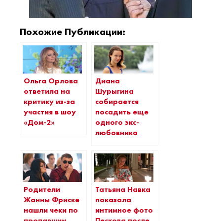
Похожие Публикации:
Ольга Орлова
Диана
ответила на
Шурыгина
критику из-за
собирается
участия в шоу
посадить еще
«Дом-2»
одного экс-
любовника
Родители
Татьяна Навка
Жанны Фриске
показала
нашли чеки по
интимное фото
пропавшим
Пескова после