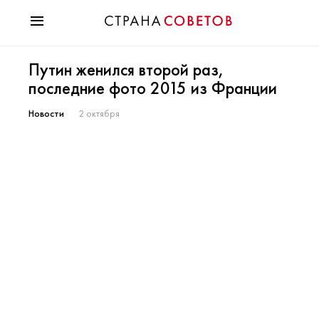
Красота
Путин женился второй раз,
Мода
последние фото 2015 из Франции
Звезды
Гороскопы
Новости
2 октября
Здоровье
Психология
Хобби
Разное
Праздники