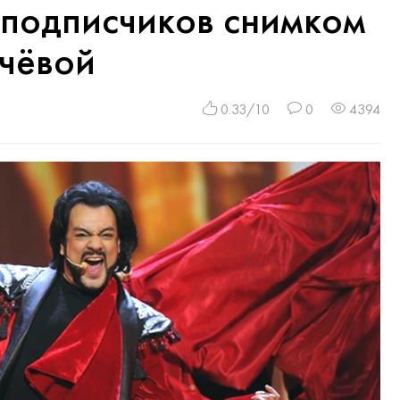
 подписчиков снимком
чёвой
0.33/10
0
4394