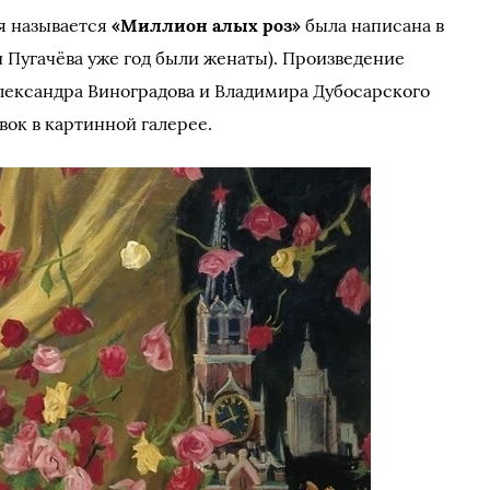
ая называется
«Миллион алых роз»
была написана в
 и Пугачёва уже год были женаты). Произведение
лександра Виноградова и Владимира Дубосарского
вок в картинной галерее.