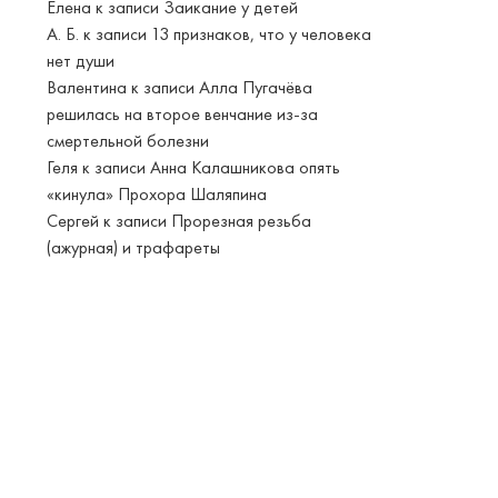
Елена
к записи
Заикание у детей
А. Б.
к записи
13 признаков, что у человека
нет души
Валентина
к записи
Алла Пугачёва
решилась на второе венчание из-за
смертельной болезни
Геля
к записи
Анна Калашникова опять
«кинула» Прохора Шаляпина
Сергей
к записи
Прорезная резьба
(ажурная) и трафареты