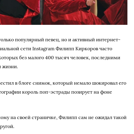
олько популярный певец, но и активный интернет-
циальной сети Instagram Филипп Киркоров часто
которых без малого 400 тысяч человек, последними
й жизни.
местил в блоге снимок, который немало шокировал его
отографии король поп-эстрады позирует на фоне
ому на своей страничке, Филипп сам не ожидал такой
пругой.