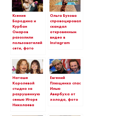
Ксения
Ольга Бузова
Бородина и
спровоцировала
Курбан
скандал
Омаров
откровенным
разозлили
видео в
пользователей
Instagram
сети, фото
Наташе
Евгений
Королевой
Плющенко спас
стыдно за
Илью
разрушенную
Авербуха от
семью Игоря
холода, фото
Николаева