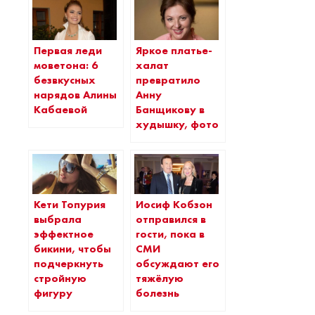
Первая леди
Яркое платье-
моветона: 6
халат
безвкусных
превратило
нарядов Алины
Анну
Кабаевой
Банщикову в
худышку, фото
Кети Топурия
Иосиф Кобзон
выбрала
отправился в
эффектное
гости, пока в
бикини, чтобы
СМИ
подчеркнуть
обсуждают его
стройную
тяжёлую
фигуру
болезнь