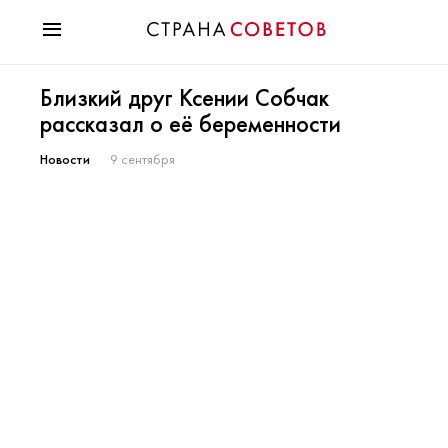
Красота
Близкий друг Ксении Собчак
Мода
рассказал о её беременности
Звезды
Гороскопы
Новости
9 сентября
Здоровье
Психология
Хобби
Разное
Праздники