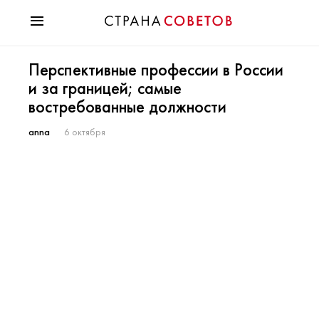
Красота
Перспективные профессии в России
Мода
и за границей; самые
Звезды
востребованные должности
Гороскопы
Здоровье
anna
6 октября
Психология
Хобби
Разное
Праздники