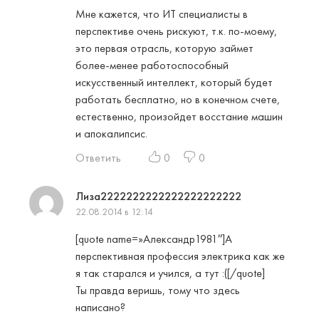
Мне кажется, что ИТ специалисты в
перспективе очень рискуют, т.к. по-моему,
это первая отрасль, которую займет
более-менее работоспособный
искусственный интеллект, который будет
работать бесплатно, но в конечном счете,
естественно, произойдет восстание машин
и апокалипсис.
Ответить
0
0
Лиза2222222222222222222222
22.08.2014 в 12:14
[quote name=»Александр1981″]А
перспективная профессия электрика как же
я так старался и учился, а тут :([/quote]
Ты правда веришь, тому что здесь
написано?