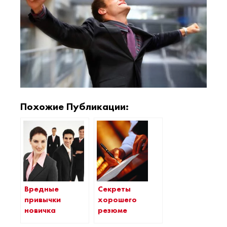
Похожие Публикации:
Вредные
Секреты
привычки
хорошего
новичка
резюме