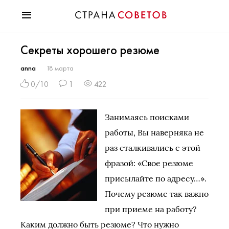
Красота
Секреты хорошего резюме
Мода
Звезды
anna
18 марта
Гороскопы
0/10
1
422
Здоровье
Психология
Занимаясь поисками
Хобби
работы, Вы наверняка не
Разное
раз сталкивались с этой
Праздники
фразой: «Свое резюме
присылайте по адресу…».
Почему резюме так важно
при приеме на работу?
Каким должно быть резюме? Что нужно