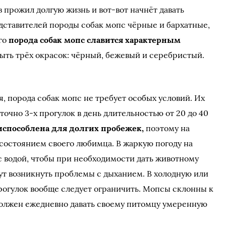
з прожил долгую жизнь и вот-вот начнёт давать
дставителей породы собак мопс чёрные и бархатные,
го
порода собак мопс славится характерным
ть трёх окрасок: чёрный, бежевый и серебристый.
, порода собак мопс не требует особых условий. Их
точно 3-х прогулок в день длительностью от 20 до 40
испособлена для долгих пробежек,
поэтому на
 состоянием своего любимца. В жаркую погоду на
 с водой, чтобы при необходимости дать животному
гут возникнуть проблемы с дыханием. В холодную или
рогулок вообще следует ограничить. Мопсы склонны к
должен ежедневно давать своему питомцу умеренную