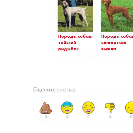
Породы собак:
Породы собак
тайский
венгерская
риджбек
выжла
Оцените статью
0
0
0
0
0