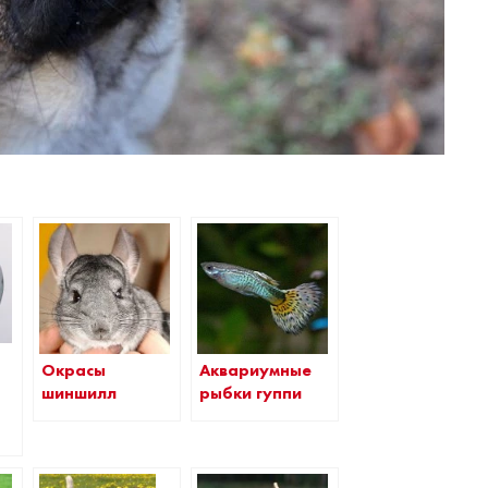
Окрасы
Аквариумные
шиншилл
рыбки гуппи