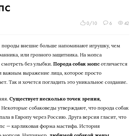
пс
0/10
6
42
й породы внешне больше напоминают игрушку, чем
ранника, или грозного защитника. На мопса
 смотреть без улыбки.
Порода собак мопс
отличается
и важным выражение лица, которое просто
ет. Так и хочется погладить это уникальное создание.
няя.
Существует несколько точек зрения,
.
Некоторые собаковеды утверждают, что порода собак
пала в Европу через Россию. Друга версия гласит, что
опс — карликовая форма мастифа. История
» мопсов. Например,
любимой собакой жены