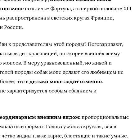
нно мопс
по кличке Фортуна, а в первой половине ХІІІ
нь распространена в светских кругах Франции,
 и России.
бви к представителям этой породы? Поговаривают,
а выглядит красавицей, но скорее «виной» всему
 мопсов. В меру уравновешенный, но живой и
телей породы собак мопс делают его любимцем не
 более, что
с детьми мопс ладит отменно.
опс характеризуется особым обаянием и
неординарным внешним видом:
пропорциональные
мпактный формат. Голова у мопса круглая, вся в
 чётко видны глаза: карие, блестящие и такие умные.