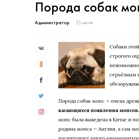
Порода собак мо
Администратор
25 июля
Собаки это
строгого ох
невозможно
серьёзным 
обезоружива
Порода собак мопс — очень древ
касающихся появления мопсов
мопс была выведена в Китае и по
родина мопса — Англия, а сам м
насчитывает много «знаменитых