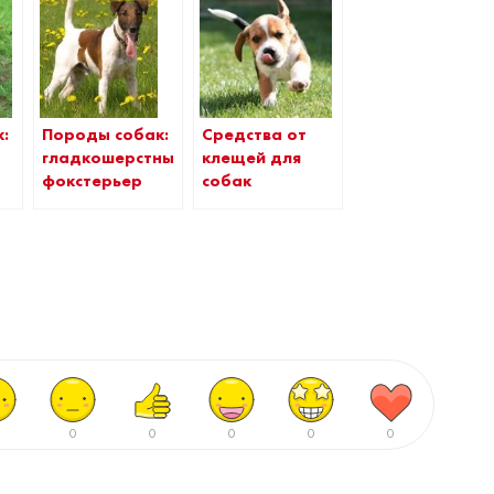
Породы собак:
:
Средства от
гладкошерстный
клещей для
фокстерьер
собак
0
0
0
0
0