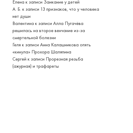
Елена
к записи
Заикание у детей
А. Б.
к записи
13 признаков, что у человека
нет души
Валентина
к записи
Алла Пугачёва
решилась на второе венчание из-за
смертельной болезни
Геля
к записи
Анна Калашникова опять
«кинула» Прохора Шаляпина
Сергей
к записи
Прорезная резьба
(ажурная) и трафареты