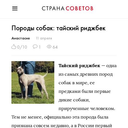
Красота
Породы собак: тайский риджбек
Мода
Звезды
Анастасия
11 апреля
Гороскопы
0/10
1
64
Здоровье
Психология
Тайский риджбек
— одна
Хобби
из самых древних пород
Разное
собак в мире, ее
Праздники
предками были первые
дикие собаки,
прирученные человеком.
Тем не менее, официально эта порода была
признана совсем недавно, а в России первый