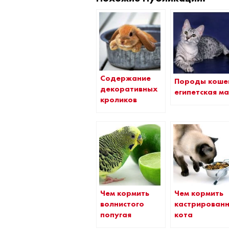
Содержание
Породы коше
декоративных
египетская м
кроликов
Чем кормить
Чем кормить
волнистого
кастрирован
попугая
кота