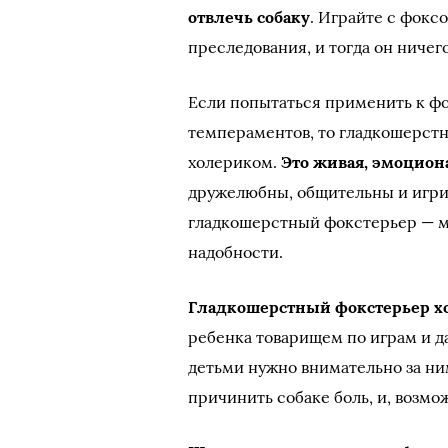
отвлечь собаку
. Играйте с фокс
преследования, и тогда он ничего
Если попытаться применить к 
темпераментов, то гладкошерстн
холериком.
Это живая, эмоцион
дружелюбны, общительны и игрив
гладкошерстный фокстерьер — мол
надобности.
Гладкошерстный фокстерьер хо
ребенка товарищем по играм и д
детьми нужно внимательно за н
причинить собаке боль, и, возмож