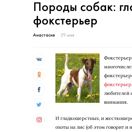
Породы собак: г
фокстерьер
Анастасия
29 мая
Фокстерьер
многочислен
фокстерьер
фокстерьер
любителей с
внимания.
И гладкошерстных, и жесткошер
охоты на лис (об этом говорит и 