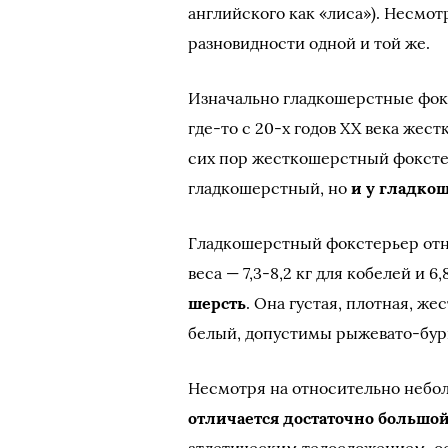
английского как «лиса»). Несмот
разновидности одной и той же.
Изначально гладкошерстные фок
где-то с 20-х годов XX века же
сих пор жесткошерстный фоксте
гладкошерстный, но
и у гладко
Гладкошерстный фокстерьер отн
веса — 7,3-8,2 кг для кобелей и 6,8
шерсть
. Она густая, плотная, ж
белый, допустимы рыжевато-бур
Несмотря на относительно небо
отличается достаточно большо