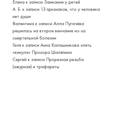
Елена
к записи
Заикание у детей
А. Б.
к записи
13 признаков, что у человека
нет души
Валентина
к записи
Алла Пугачёва
решилась на второе венчание из-за
смертельной болезни
Геля
к записи
Анна Калашникова опять
«кинула» Прохора Шаляпина
Сергей
к записи
Прорезная резьба
(ажурная) и трафареты