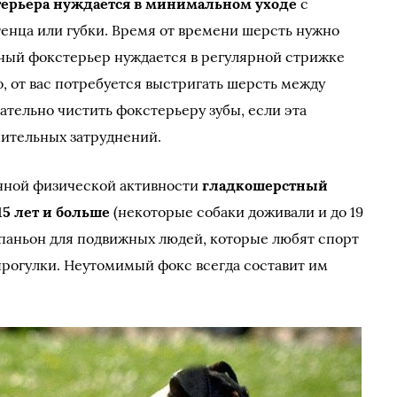
терьера нуждается в минимальном уходе
с
енца или губки. Время от времени шерсть нужно
ный фокстерьер нуждается в регулярной стрижке
о, от вас потребуется выстригать шерсть между
ательно чистить фокстерьеру зубы, если эта
чительных затруднений.
очной физической активности
гладкошерстный
5 лет и больше
(некоторые собаки доживали и до 19
мпаньон для подвижных людей, которые любят спорт
прогулки. Неутомимый фокс всегда составит им