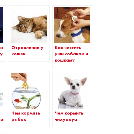
к:
Отравление у
Как чистить
ау
кошек
уши собакам и
кошкам?
Чем кормить
Чем кормить
ного
чихуахуа
рыбок