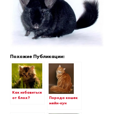
Похожие Публикации:
Как избавиться
от блох?
Порода кошек
мейн-кун