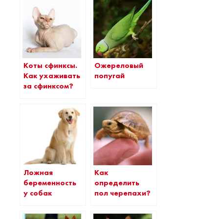
Коты сфинксы.
Ожереловый
Как ухаживать
попугай
за сфинксом?
Ложная
Как
беременность
определить
у собак
пол черепахи?