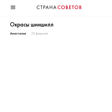
Красота
Окрасы шиншилл
Мода
Звезды
Анастасия
23 февраля
Гороскопы
Здоровье
Психология
Хобби
Разное
Праздники