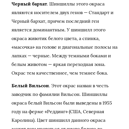
Черный бархат
. Шиншиллы этого окраса
являются носителем двух генов — Стандарт и
Черный бархат, причем последний ген
является доминантным. У шиншилл этого
окраса животик белого цвета, а спинка,
«масочка» на голове и диагональные полосы на
лапках — черные. Между темными боками и
белым животом — яркая переходная зона.
Окрас тем качественнее, чем темнее бока.
Белый Вильсон
. Этот окрас назван в честь
заводчик по фамилии Вильсон. Шиншиллы
окраса белый Вильсон были выведены в 1955
году на ферме «Реддинг» (США, Северная
Каролина). Цвет шиншилл данного окраса
может варьироваться от чисто белого до