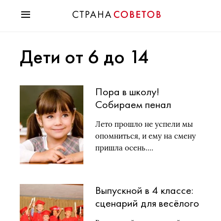
Красота
Дети от 6 до 14
Мода
Звезды
Гороскопы
Пора в школу!
Здоровье
Собираем пенал
Психология
ребенку
Хобби
Лето прошло не успели мы
Разное
опомниться, и ему на смену
Праздники
пришла осень….
Выпускной в 4 классе:
сценарий для весёлого
праздника