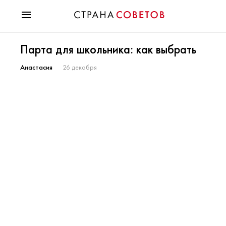
Красота
Парта для школьника: как выбрать
Мода
Звезды
Анастасия
26 декабря
Гороскопы
Здоровье
Психология
Хобби
Разное
Праздники