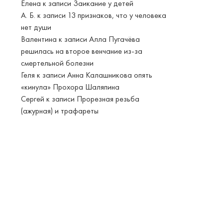
Елена
к записи
Заикание у детей
А. Б.
к записи
13 признаков, что у человека
нет души
Валентина
к записи
Алла Пугачёва
решилась на второе венчание из-за
смертельной болезни
Геля
к записи
Анна Калашникова опять
«кинула» Прохора Шаляпина
Сергей
к записи
Прорезная резьба
(ажурная) и трафареты