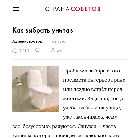
Красота
Как выбрать унитаз
Мода
Звезды
Администратор
1 августа
Гороскопы
0/10
1
46
Здоровье
Психология
Проблема выбора этого
Хобби
предмета интерьера рано
Разное
или поздно встаёт перед
Праздники
многими. Ведь эра, когда
удобства были на улице,
уже закончилась, чему
все, безусловно, радуются. Санузел — часть
жилища, которая посещается довольно часто,