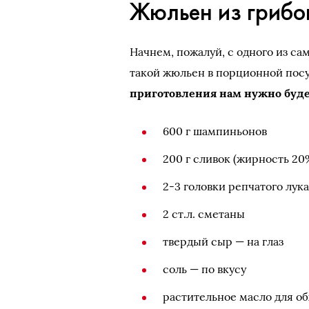
Жюльен из грибо
Начнем, пожалуй, с одного из с
такой жюльен в порционной посу
приготовления нам нужно буде
600 г шампиньонов
200 г сливок (жирность 20
2-3 головки репчатого лук
2 ст.л. сметаны
твердый сыр — на глаз
соль — по вкусу
растительное масло для о