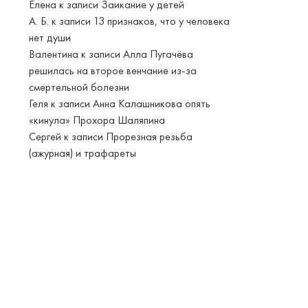
Елена
к записи
Заикание у детей
А. Б.
к записи
13 признаков, что у человека
нет души
Валентина
к записи
Алла Пугачёва
решилась на второе венчание из-за
смертельной болезни
Геля
к записи
Анна Калашникова опять
«кинула» Прохора Шаляпина
Сергей
к записи
Прорезная резьба
(ажурная) и трафареты