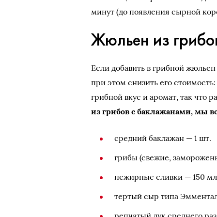
минут (до появления сырной кор
Жюльен из грибо
Если добавить в грибной жюльен
при этом снизить его стоимость
грибной вкус и аромат, так что р
из грибов с баклажанами, мы 
средний баклажан — 1 шт.
грибы (свежие, заморожен
нежирные сливки — 150 м
тертый сыр типа Эмментал
репчатый лук среднего разм