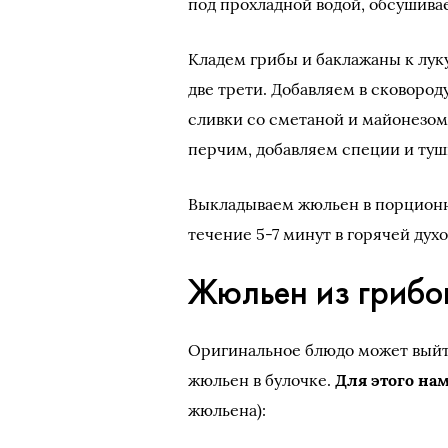
под прохладной водой, обсушивае
Кладем грибы и баклажаны к луку
две трети. Добавляем в сковоро
сливки со сметаной и майонезом
перчим, добавляем специи и туши
Выкладываем жюльен в порционн
течение 5-7 минут в горячей дух
Жюльен из грибов
Оригинальное блюдо может выйт
жюльен в булочке.
Для этого на
жюльена):