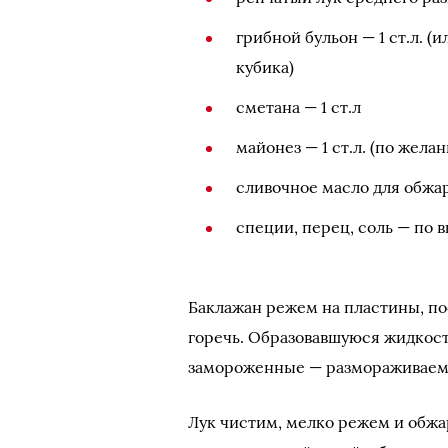
грибной бульон — 1 ст.л. (
кубика)
сметана — 1 ст.л
майонез — 1 ст.л. (по жела
сливочное масло для обжа
специи, перец, соль — по в
Баклажан режем на пластины, по
горечь. Образовавшуюся жидкост
замороженные — размораживаем.
Лук чистим, мелко режем и обж