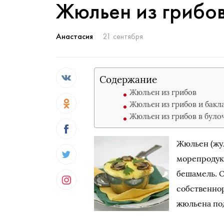
Жюльен из грибо
Анастасия
21 сентября
Содержание
Жюльен из грибов
Жюльен из грибов и бакл
Жюльен из грибов в було
Жюльен (жул
морепродукт
бешамель. 
собственно
жюльена под