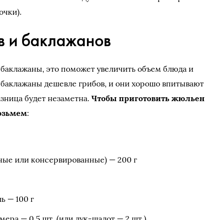
очки).
в и баклажанов
 баклажаны, это поможет увеличить объем блюда и
: баклажаны дешевле грибов, и они хорошо впитывают
азница будет незаметна.
Чтобы приготовить жюльен
возьмем
:
ные или консервированные) — 200 г
л
ь — 100 г
ера — 0,5 шт. (или лук-шалот — 2 шт.)