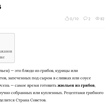
в
0/10
2
82
ажанов
чке
ьен) — это блюдо из грибов, курицы или
ов, запеченных под сыром в сливках или соусе
Осень — самое время готовить
жюльен из грибов
,
ручно собранных или купленных. Рецептами грибного
елится Страна Советов.