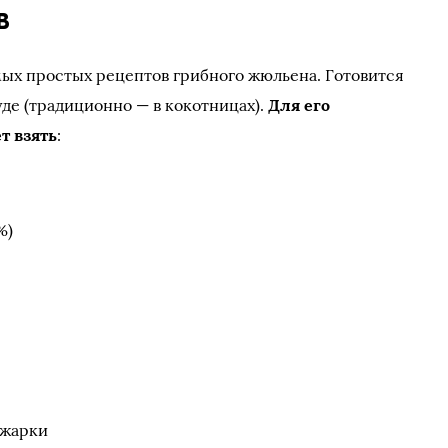
в
амых простых рецептов грибного жюльена. Готовится
де (традиционно — в кокотницах).
Для его
т взять
:
%)
а
бжарки