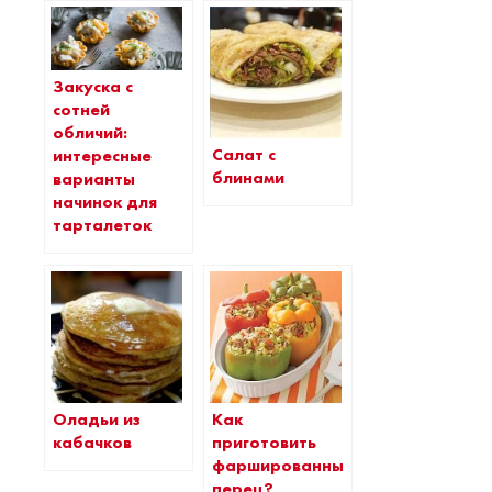
Закуска с
сотней
обличий:
Салат с
интересные
блинами
варианты
начинок для
тарталеток
Оладьи из
Как
кабачков
приготовить
фаршированный
перец?