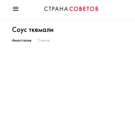
Красота
Соус ткемали
Мода
Звезды
Анастасия
5 июля
Гороскопы
Здоровье
Психология
Хобби
Разное
Праздники