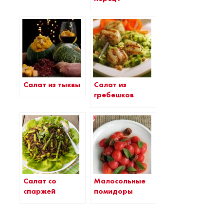
Салат из тыквы
Салат из
гребешков
Малосольные
Салат со
помидоры
спаржей