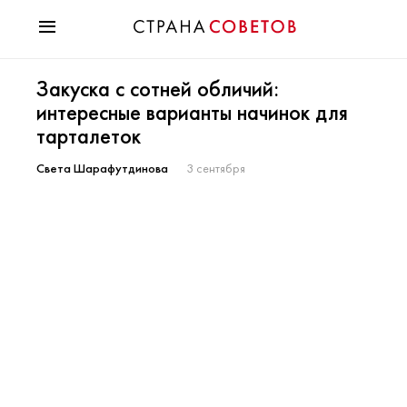
Красота
Закуска с сотней обличий:
Мода
интересные варианты начинок для
Звезды
тарталеток
Гороскопы
Здоровье
Света Шарафутдинова
3 сентября
Психология
Хобби
Разное
Праздники