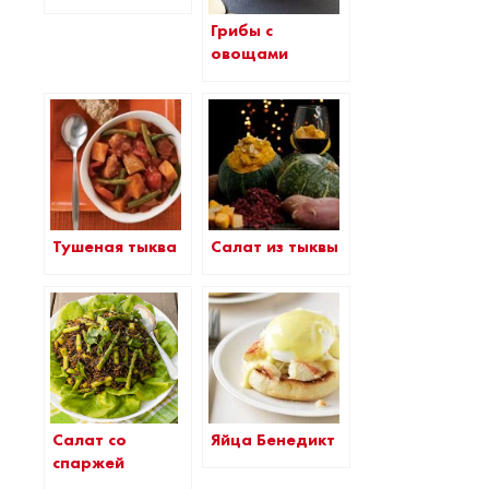
Грибы с
овощами
Тушеная тыква
Салат из тыквы
Яйца Бенедикт
Салат со
спаржей