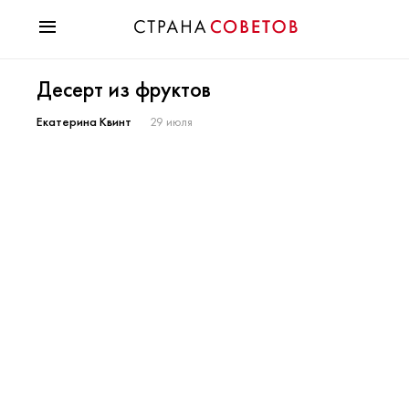
Красота
Десерт из фруктов
Мода
Звезды
Екатерина Квинт
29 июля
Гороскопы
Здоровье
Психология
Хобби
Разное
Праздники