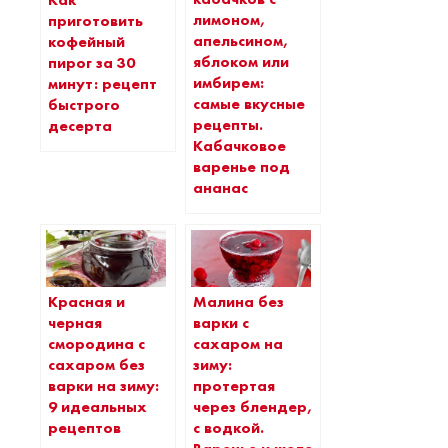
Как
лимоном,
приготовить
апельсином,
кофейный
яблоком или
пирог за 30
имбирем:
минут: рецепт
самые вкусные
быстрого
рецепты.
десерта
Кабачковое
варенье под
ананас
Красная и
Малина без
черная
варки с
смородина с
сахаром на
сахаром без
зиму:
варки на зиму:
протертая
9 идеальных
через блендер,
рецептов
с водкой.