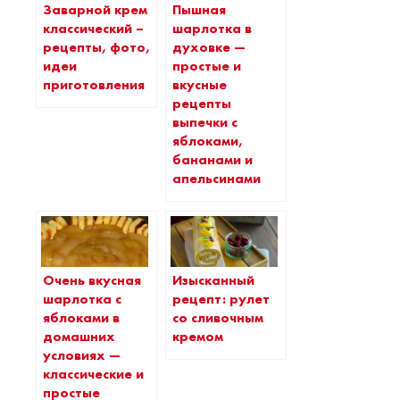
Заварной крем
Пышная
классический –
шарлотка в
рецепты, фото,
духовке —
идеи
простые и
приготовления
вкусные
рецепты
выпечки с
яблоками,
бананами и
апельсинами
Очень вкусная
Изысканный
шарлотка с
рецепт: рулет
яблоками в
со сливочным
домашних
кремом
условиях —
классические и
простые