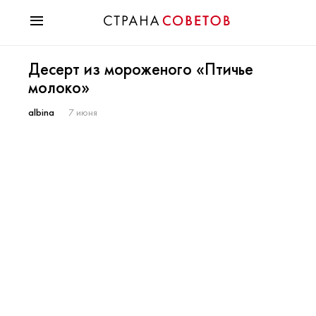
Красота
Десерт из мороженого «Птичье
Мода
молоко»
Звезды
Гороскопы
albina
7 июня
Здоровье
Психология
Хобби
Разное
Праздники