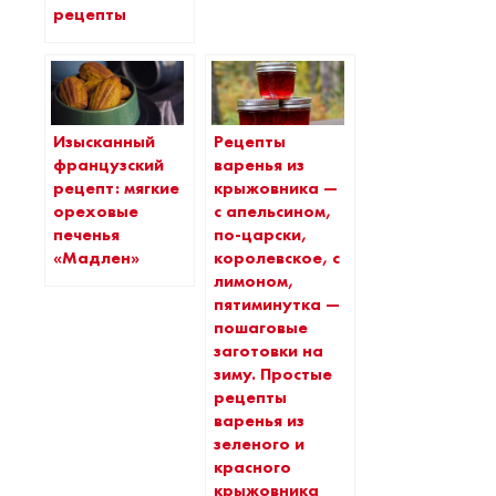
рецепты
Изысканный
Рецепты
французский
варенья из
рецепт: мягкие
крыжовника —
ореховые
с апельсином,
печенья
по-царски,
«Мадлен»
королевское, с
лимоном,
пятиминутка —
пошаговые
заготовки на
зиму. Простые
рецепты
варенья из
зеленого и
красного
крыжовника