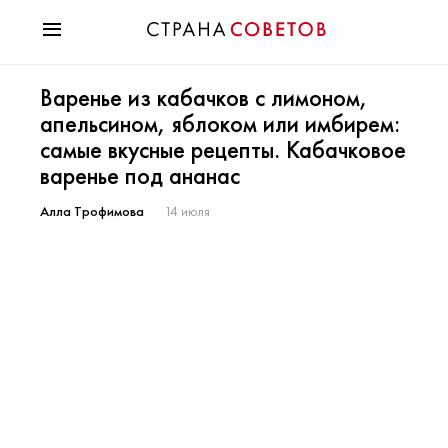
Красота
Варенье из кабачков с лимоном,
Мода
апельсином, яблоком или имбирем:
Звезды
самые вкусные рецепты. Кабачковое
Гороскопы
варенье под ананас
Здоровье
Психология
Алла Трофимова
14 июля
Хобби
Разное
Праздники