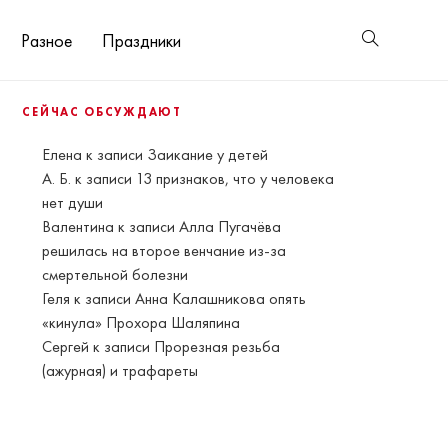
Разное
Праздники
СЕЙЧАС ОБСУЖДАЮТ
Елена
к записи
Заикание у детей
А. Б.
к записи
13 признаков, что у человека
нет души
Валентина
к записи
Алла Пугачёва
решилась на второе венчание из-за
смертельной болезни
Геля
к записи
Анна Калашникова опять
«кинула» Прохора Шаляпина
Сергей
к записи
Прорезная резьба
(ажурная) и трафареты