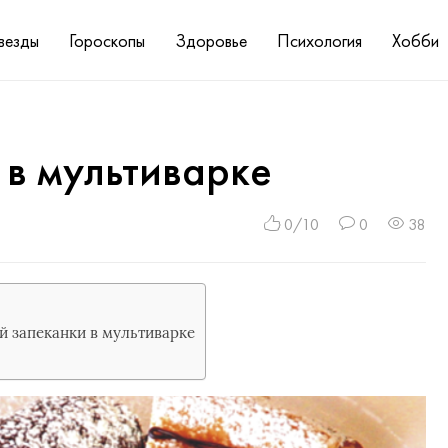
везды
Гороскопы
Здоровье
Психология
Хобби
 в мультиварке
0/10
0
38
 запеканки в мультиварке