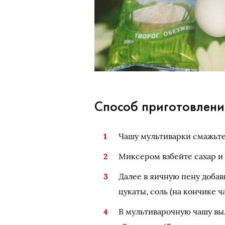
Способ приготовлени
Чашу мультиварки смажьт
Миксером взбейте сахар и 
Далее в яичную пену добав
цукаты, соль (на кончике 
В мультиварочную чашу вы