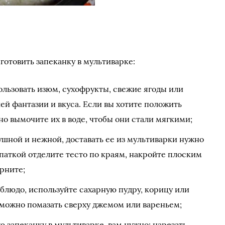
иготовить запеканку в мультиварке:
ользовать изюм, сухофрукты, свежие ягоды или
шей фантазии и вкуса. Если вы хотите положить
о вымочите их в воде, чтобы они стали мягкими;
ушной и нежной, доставать ее из мультиварки нужно
паткой отделите тесто по краям, накройте плоским
рните;
 блюдо, используйте сахарную пудру, корицу или
 можно помазать сверху джемом или вареньем;
 запеканку в мультиварке, вам нужно: нарезать