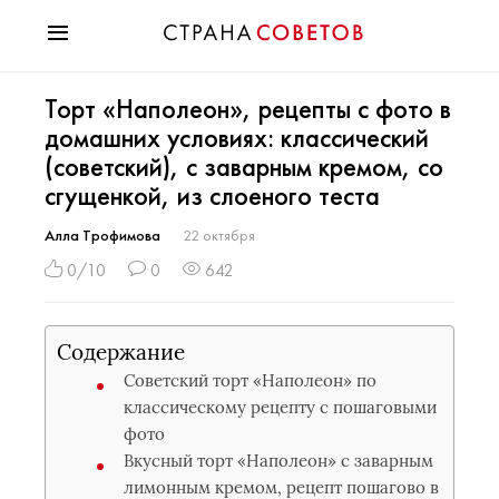
Красота
Торт «Наполеон», рецепты с фото в
Мода
домашних условиях: классический
Звезды
(советский), с заварным кремом, со
Гороскопы
сгущенкой, из слоеного теста
Здоровье
Психология
Алла Трофимова
22 октября
Хобби
0/10
0
642
Разное
Праздники
Содержание
Советский торт «Наполеон» по
классическому рецепту с пошаговыми
фото
Вкусный торт «Наполеон» с заварным
лимонным кремом, рецепт пошагово в