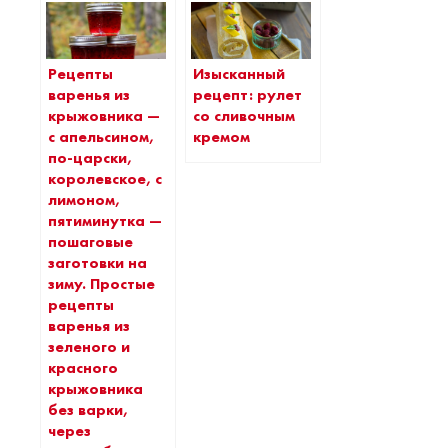
Рецепты
Изысканный
варенья из
рецепт: рулет
крыжовника —
со сливочным
с апельсином,
кремом
по-царски,
королевское, с
лимоном,
пятиминутка —
пошаговые
заготовки на
зиму. Простые
рецепты
варенья из
зеленого и
красного
крыжовника
без варки,
через