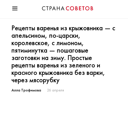
Красота
Рецепты варенья из крыжовника — с
Мода
апельсином, по-царски,
Звезды
королевское, с лимоном,
Гороскопы
пятиминутка — пошаговые
Здоровье
заготовки на зиму. Простые
Психология
рецепты варенья из зеленого и
Хобби
красного крыжовника без варки,
Разное
через мясорубку
Праздники
Алла Трофимова
26 апреля