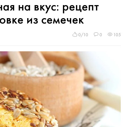
ая на вкус: рецепт
овке из семечек
0/10
0
105