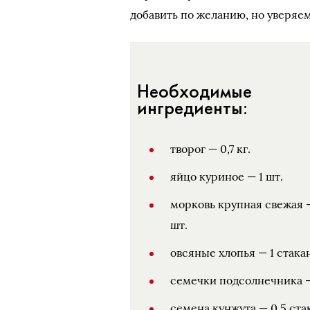
добавить по желанию, но уверяем,
Необходимые
ингредиенты:
творог — 0,7 кг.
яйцо куриное — 1 шт.
морковь крупная свежая 
шт.
овсяные хлопья — 1 стака
семечки подсолнечника —
семена кунжута — 0,5 ста