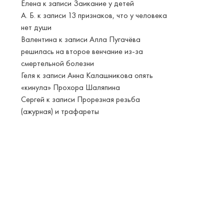
Елена
к записи
Заикание у детей
А. Б.
к записи
13 признаков, что у человека
нет души
Валентина
к записи
Алла Пугачёва
решилась на второе венчание из-за
смертельной болезни
Геля
к записи
Анна Калашникова опять
«кинула» Прохора Шаляпина
Сергей
к записи
Прорезная резьба
(ажурная) и трафареты