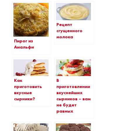
Рецепт
сгущенного
молока
Пирог из
Амальфи
Как
В
приготовить
приготовлении
вкусные
вкуснейших
сырники?
сырников – вам
не будет
равных