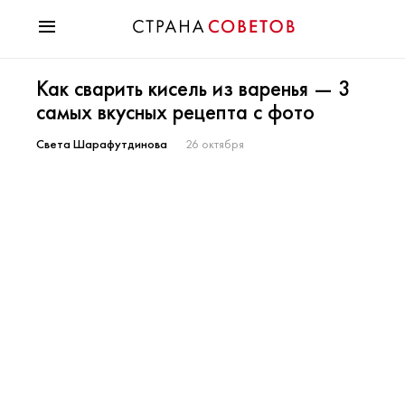
Красота
Как сварить кисель из варенья — 3
Мода
самых вкусных рецепта с фото
Звезды
Гороскопы
Света Шарафутдинова
26 октября
Здоровье
Психология
Хобби
Разное
Праздники