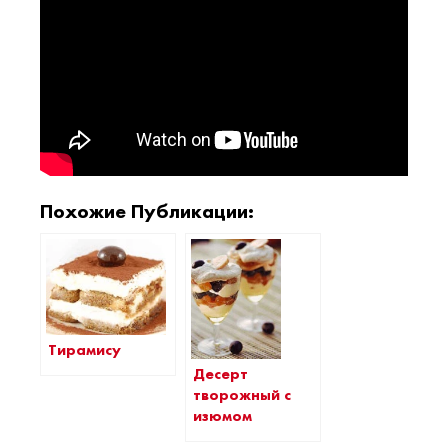
Похожие Публикации:
Тирамису
Десерт
творожный с
изюмом