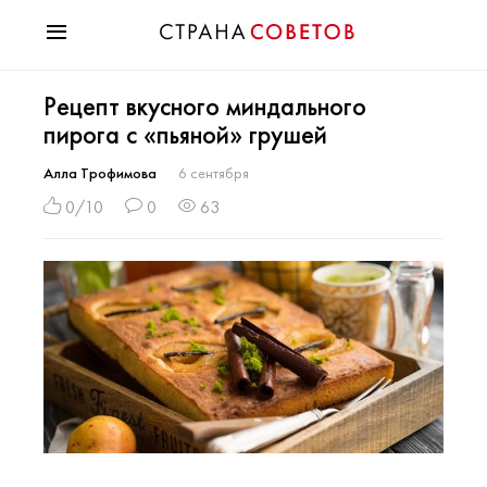
Красота
Рецепт вкусного миндального
Мода
пирога с «пьяной» грушей
Звезды
Гороскопы
Алла Трофимова
6 сентября
Здоровье
0/10
0
63
Психология
Хобби
Разное
Праздники