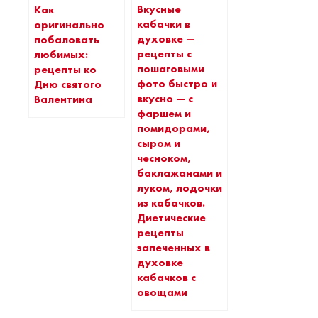
Вкусные
Как
кабачки в
оригинально
духовке —
побаловать
рецепты c
любимых:
пошаговыми
рецепты ко
фото быстро и
Дню святого
вкусно — с
Валентина
фаршем и
помидорами,
сыром и
чесноком,
баклажанами и
луком, лодочки
из кабачков.
Диетические
рецепты
запеченных в
духовке
кабачков с
овощами