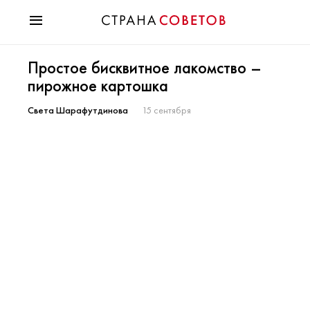
Красота
Простое бисквитное лакомство –
Мода
пирожное картошка
Звезды
Гороскопы
Света Шарафутдинова
15 сентября
Здоровье
Психология
Хобби
Разное
Праздники