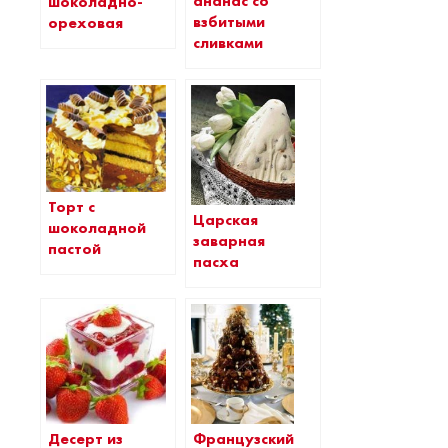
ананас со
шоколадно-
взбитыми
ореховая
сливками
Торт с
Царская
шоколадной
заварная
пастой
пасха
Французский
Десерт из