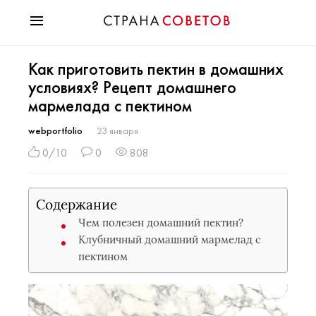
Красота
Как приготовить пектин в домашних
Мода
условиях? Рецепт домашнего
Звезды
мармелада с пектином
Гороскопы
Здоровье
webportfolio
23 января
Психология
0/10
0
808
Хобби
Разное
Содержание
Праздники
Чем полезен домашний пектин?
Клубничный домашний мармелад с
пектином