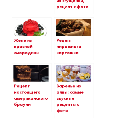
из сгущёнки,
рецепт с фото
Желе из
Рецепт
красной
пирожного
смородины
картошка
Рецепт
Варенье из
настоящего
айвы: самые
американского
вкусные
брауни
рецепты с
фото