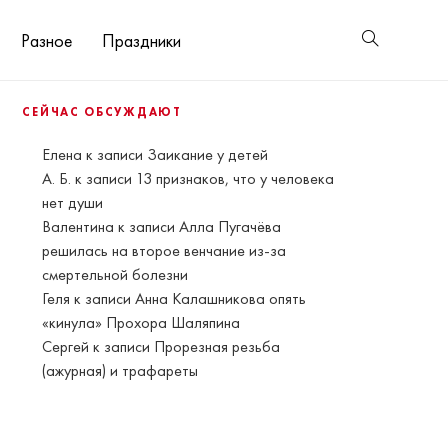
Разное
Праздники
СЕЙЧАС ОБСУЖДАЮТ
Елена
к записи
Заикание у детей
А. Б.
к записи
13 признаков, что у человека
нет души
Валентина
к записи
Алла Пугачёва
решилась на второе венчание из-за
смертельной болезни
Геля
к записи
Анна Калашникова опять
«кинула» Прохора Шаляпина
Сергей
к записи
Прорезная резьба
(ажурная) и трафареты