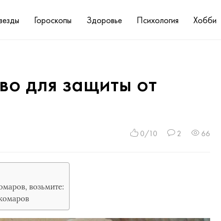
везды
Гороскопы
Здоровье
Психология
Хобби
во для защиты от
0/10
2
66
омаров, возьмите:
 комаров