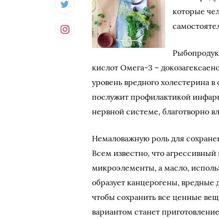
которые че
самостоятел
Рыбопродук
кислот Омега-3 – докозагексаен
уровень вредного холестерина в 
послужит профилактикой инфаркт
нервной системе, благотворно вл
Немаловажную роль для сохранен
Всем известно, что агрессивный
микроэлементы, а масло, исполь
образует канцерогены, вредные д
чтобы сохранить все ценные ве
вариантом станет приготовление